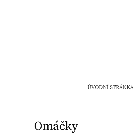
Přejít
k
obsahu
webu
ÚVODNÍ STRÁNKA
Omáčky