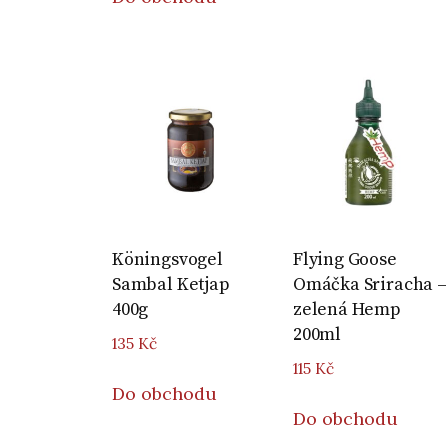
Köningsvogel
Flying Goose
Sambal Ketjap
Omáčka Sriracha –
400g
zelená Hemp
200ml
135
Kč
115
Kč
Do obchodu
Do obchodu