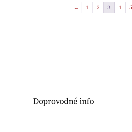
←
1
2
3
4
Doprovodné info