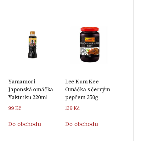
Yamamori
Lee Kum Kee
Japonská omáčka
Omáčka s černým
Yakiniku 220ml
pepřem 350g
99
Kč
129
Kč
Do obchodu
Do obchodu