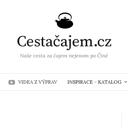
Cestačajem.cz
Naše cesta za čajem nejenom po Číně
VIDEA Z VÝPRAV
INSPIRACE – KATALOG