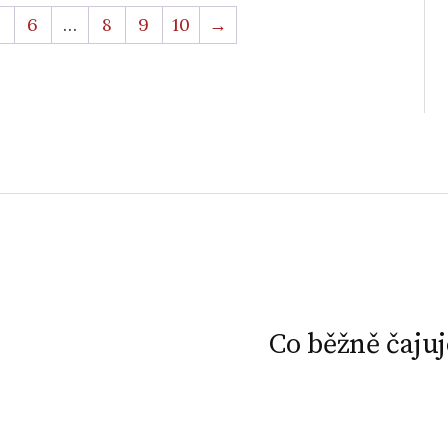
5
6
…
8
9
10
→
Co běžně čaju