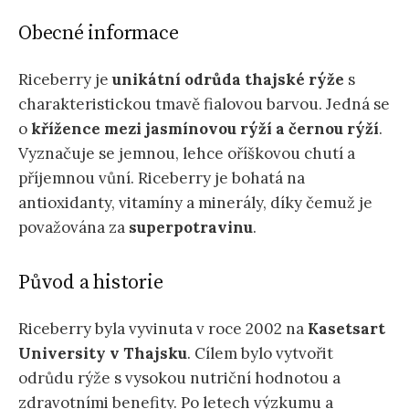
Obecné informace
Riceberry je
unikátní odrůda thajské rýže
s
charakteristickou tmavě fialovou barvou. Jedná se
o
křížence mezi jasmínovou rýží a černou rýží
.
Vyznačuje se jemnou, lehce oříškovou chutí a
příjemnou vůní. Riceberry je bohatá na
antioxidanty, vitamíny a minerály, díky čemuž je
považována za
superpotravinu
.
Původ a historie
Riceberry byla vyvinuta v roce 2002 na
Kasetsart
University v Thajsku
. Cílem bylo vytvořit
odrůdu rýže s vysokou nutriční hodnotou a
zdravotními benefity. Po letech výzkumu a