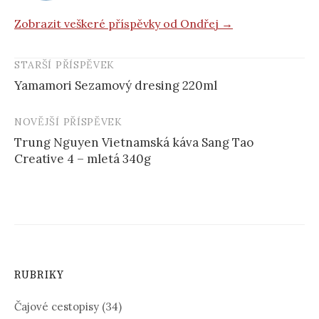
Zobrazit veškeré příspěvky od Ondřej →
STARŠÍ PŘÍSPĚVEK
Navigace
Yamamori Sezamový dresing 220ml
příspěvku
NOVĚJŠÍ PŘÍSPĚVEK
Trung Nguyen Vietnamská káva Sang Tao
Creative 4 – mletá 340g
RUBRIKY
Čajové cestopisy
(34)