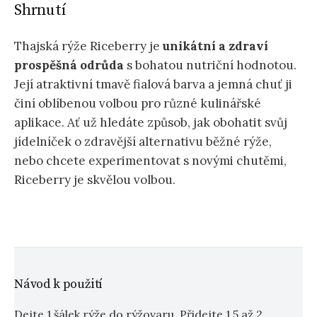
Shrnutí
Thajská rýže Riceberry je
unikátní a zdraví
prospěšná odrůda
s bohatou nutriční hodnotou.
Její atraktivní tmavě fialová barva a jemná chuť ji
činí oblíbenou volbou pro různé kulinářské
aplikace. Ať už hledáte způsob, jak obohatit svůj
jídelníček o zdravější alternativu běžné rýže,
nebo chcete experimentovat s novými chutěmi,
Riceberry je skvělou volbou.
Návod k použití
Dejte 1 šálek rýže do rýžovaru. Přidejte 1,5 až 2