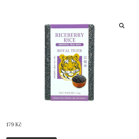
179
Kč